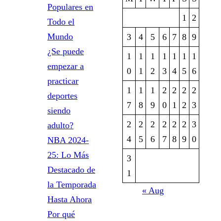
Populares en
1
2
Todo el
Mundo
3
4
5
6
7
8
9
¿Se puede
1
1
1
1
1
1
1
empezar a
0
1
2
3
4
5
6
practicar
1
1
1
2
2
2
2
deportes
7
8
9
0
1
2
3
siendo
2
2
2
2
2
2
3
adulto?
4
5
6
7
8
9
0
NBA 2024-
25: Lo Más
3
Destacado de
1
la Temporada
« Aug
Hasta Ahora
Por qué