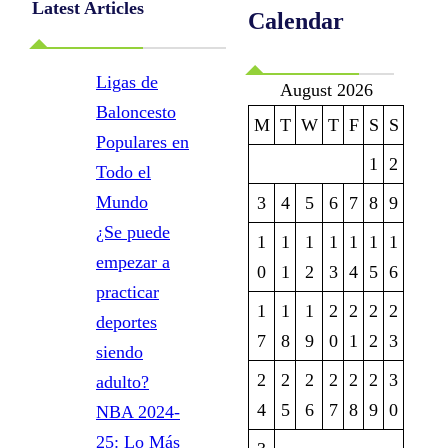
Latest Articles
Calendar
Ligas de
August 2026
Baloncesto
M
T
W
T
F
S
S
Populares en
1
2
Todo el
Mundo
3
4
5
6
7
8
9
¿Se puede
1
1
1
1
1
1
1
empezar a
0
1
2
3
4
5
6
practicar
1
1
1
2
2
2
2
deportes
7
8
9
0
1
2
3
siendo
2
2
2
2
2
2
3
adulto?
4
5
6
7
8
9
0
NBA 2024-
25: Lo Más