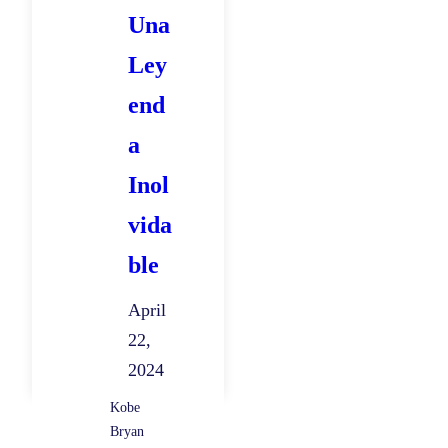
d
Una
e
Ley
B
end
a
l
a
o
Inol
n
vida
c
e
ble
s
April
t
22,
o
2024
E
u
Kobe
Bryan
r