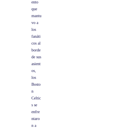
ento
que
mantu
vo a
los
fanáti
cos al
borde
de sus
asient
os,
los
Bosto
n
Celtic
s se
enfre
ntaro
n a