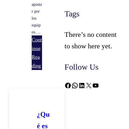
aposta
r por
Tags
los
equip
os.…
There’s no content
Cont
to show here yet.
inue
:
Rea
E
Follow Us
ding
x
p
Facebook
WhatsApp
LinkedIn
X
YouTube
l
o
r
¿Qu
a
é es
n