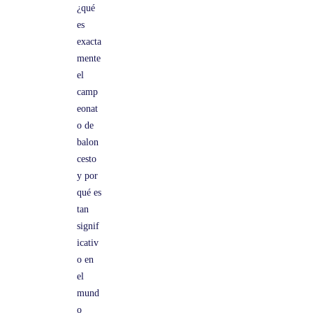
¿qué
es
exacta
mente
el
camp
eonat
o de
balon
cesto
y por
qué es
tan
signif
icativ
o en
el
mund
o