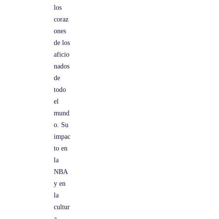
los
s
coraz
i
ones
t
de los
a
aficio
nados
s
de
S
todo
a
el
b
mund
o. Su
e
impac
r
to en
la
NBA
y en
la
cultur
a