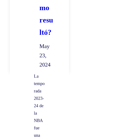
mo
e
B
resu
a
ltó?
l
o
May
n
23,
c
2024
e
La
s
tempo
t
rada
2023-
o
24 de
?
la
NBA
fue
una