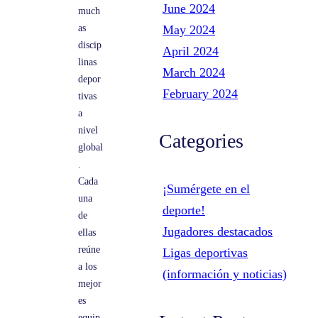
June 2024
much
as
May 2024
discip
April 2024
linas
March 2024
depor
February 2024
tivas
a
nivel
Categories
global
.
Cada
¡Sumérgete en el
una
deporte!
de
Jugadores destacados
ellas
reúne
Ligas deportivas
a los
(información y noticias)
mejor
es
equip