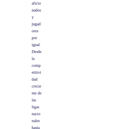
aficio
nados
y
jugad
ores
por
igual.
Desde
la
comp
etitivi
dad
crecie
nte de
las
ligas
nacio
nales
hasta