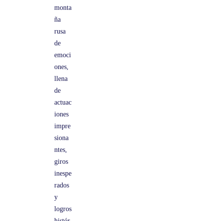
monta
ña
rusa
de
emoci
ones,
llena
de
actuac
iones
impre
siona
ntes,
giros
inespe
rados
y
logros
histór