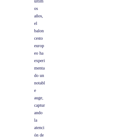
últim
os
años,
el
balon
cesto
europ
eo ha
experi
menta
do un
notabl
e
auge,
captur
ando
la
atenci
ón de