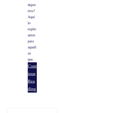
depor
tivo?
Aquí
lo
explic
amos
para
aquell
os
que…
Cont
inue
:
Rea
¿
ding
Q
u
é