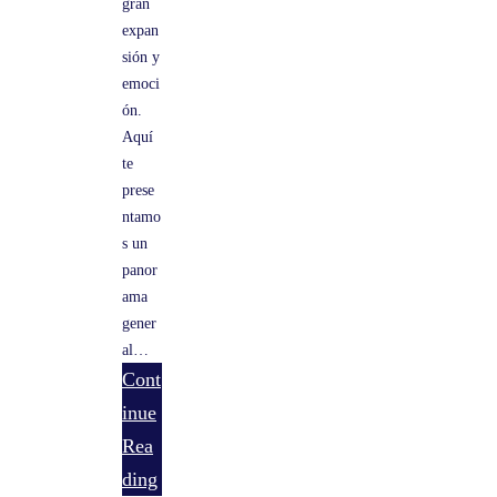
gran
expan
sión y
emoci
ón.
Aquí
te
prese
ntamo
s un
panor
ama
gener
al…
Cont
inue
:
Rea
E
ding