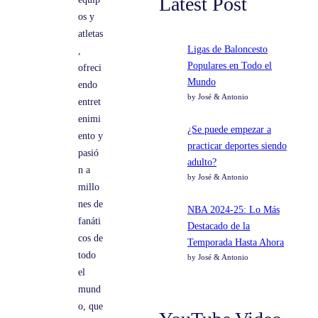
Latest Post
os y
atletas
Ligas de Baloncesto
,
Populares en Todo el
ofreci
Mundo
endo
by José & Antonio
entret
enimi
¿Se puede empezar a
ento y
practicar deportes siendo
pasió
adulto?
n a
by José & Antonio
millo
nes de
NBA 2024-25: Lo Más
fanáti
Destacado de la
cos de
Temporada Hasta Ahora
todo
by José & Antonio
el
mund
o, que