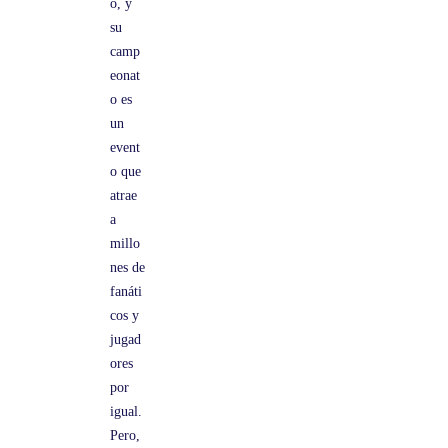
o, y
e
su
s
camp
eonat
d
o es
e
un
l
event
M
o que
atrae
u
a
n
millo
d
nes de
o
fanáti
cos y
jugad
ores
por
igual.
Pero,