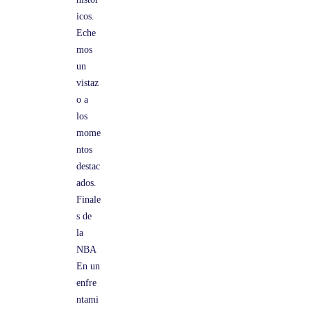
icos.
Eche
mos
un
vistaz
o a
los
mome
ntos
destac
ados.
Finale
s de
la
NBA
En un
enfre
ntami