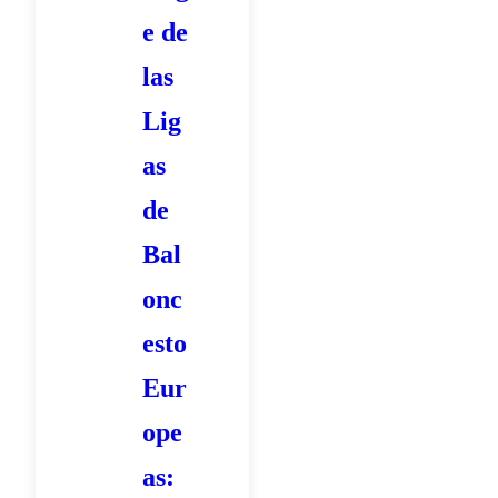
a
e de
2
las
0
Lig
2
3
as
-
de
2
Bal
4
d
onc
e
esto
l
Eur
a
N
ope
B
as:
A