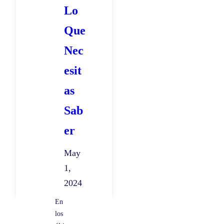
Lo
:
¿
Que
C
Nec
ó
esit
m
o
as
r
Sab
e
er
s
u
May
l
1,
t
2024
ó
En
?
los