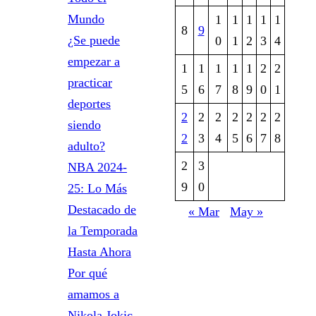
Mundo
1
1
1
1
1
8
9
¿Se puede
0
1
2
3
4
empezar a
1
1
1
1
1
2
2
practicar
5
6
7
8
9
0
1
deportes
2
2
2
2
2
2
2
siendo
2
3
4
5
6
7
8
adulto?
2
3
NBA 2024-
9
0
25: Lo Más
Destacado de
« Mar
May »
la Temporada
Hasta Ahora
Por qué
amamos a
Nikola Jokic